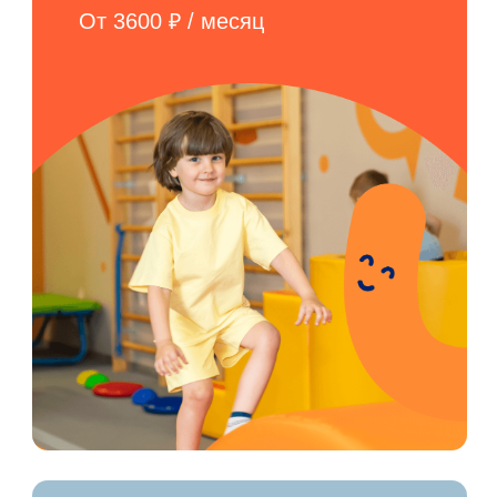
В рамках абонемента на
плавание к ведущим и старшим
тренерам
ОТ 2 ЛЕТ
логопед