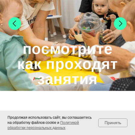
РАЗВИВАЮЩИЕ ЗАНЯТИЯ
ЛОГОПЕД
КОНТАКТЫ
г. Ростов-на-Дону, ул. Жданова 24/29
+7 863 308-80-10
ИП Хрустева Эльвира Игоревна, ИНН
615308186800, ОГРНИП 319619600153794
Политика конфиденциальности
Договор оферты
Разработка сайта
Продолжая использовать сайт, вы соглашаетесь
Принять
на обработку файлов cookie и
Политикой
обработки персональных данных