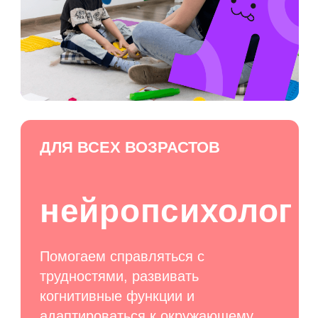
посмотрите
как проходят
занятия