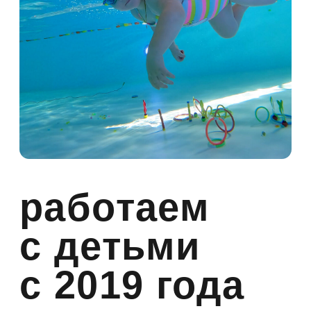
развития в целом! Грамотное развитие
физики ребенка, влияет на все
остальные сферы — эмоциональную,
интеллектуальную, социальную. Поэтому
мы делаем упор на тело и физиологию.
Мы занимаемся плаванием с детьми
с рождения, гимнастикой с 1,5 лет,
укрепляем иммунитет в соляной пещере,
подключаем интеллект на развивающих
занятиях с 1,3 лет
Во время занятий мы много
разговариваем, напеваем песенки,
учимм стишки, и подбираем нужные
игры. Мы используем различный
инвентарь и игрушки чтобы изучать
окружающий мир — цвета, размеры,
буквы, цифры, животных, фруктов и т. д.
На наших занятиях дети не просто
занимаются спортом, они получает
сбалансированную, тщательно
продуманную нагрузку, включая