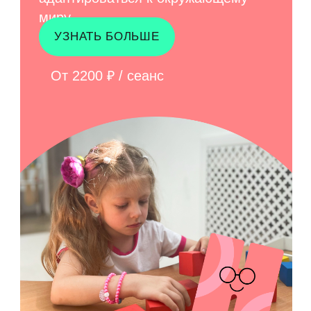
НАШИ ПРЕИМУЩЕСТВА
почему вы
придете к
нам снова?
КАЧЕСТВО «ОТ И ДО»
Начиная с воды в бассейнах, инвентаря,
развивающих пособий и игрушек, заканчивая
квалификацией персонала и оказанными
услугами.
БЕЗУПРЕЧНАЯ
ЧИСТОТА
Ежедневно мы дезинфицируем инвентарь и
игрушки, чистим чаши бассейнов, промываем
фильтры контролируем показания воды и
делаем многое другое для поддержания
чистоты.