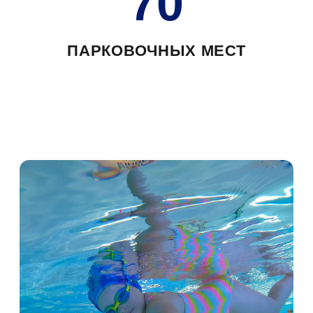
работаем
с детьми
с 2019 года
Kinder Space — современное
пространство развития ребенка с
комфортом для родителей и заботой о
детях.
Мы помогаем родителям заниматься
развитием своих детей в безопасных
и комфортных условиях с высокими
стандартами качества услуг.
Движение — жизнь! А физическая
активность ребенка — это фундамент его