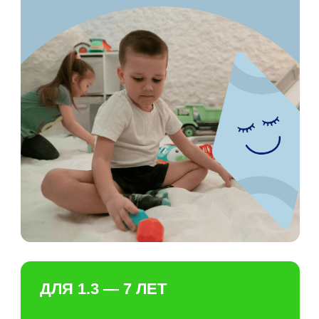
ДЛЯ ВСЕХ ВОЗРАСТОВ
нейропсихолог
Помогаем справляться с
трудностями, развивать
когнитивные функции и
адаптироваться к окружающему
миру.
УЗНАТЬ БОЛЬШЕ
От 2200 ₽ / сеанс