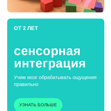
КОМФОРТНО
И ВЗРОСЛЫМ
И ДЕТЯМ
Мы сделали современный и дизайн помещений с
просторными раздевалками, 6 душевыми,
оборудовали 7 туалетных комнат и игровую зону
для детей до и после занятий. Пока дети
занимаются, взрослые могут выпить кофе в баре
зоны ожидания от профессионального бариста и
экодесерты.
УДОБНАЯ СИСТЕМА
АБОНЕМЕНТОВ
Гибкие абонементы, ходите 1, 2 или 3 раза в неделю.
Лояльная система скидок о которой расскажут
клиентоориентированные администраторы.