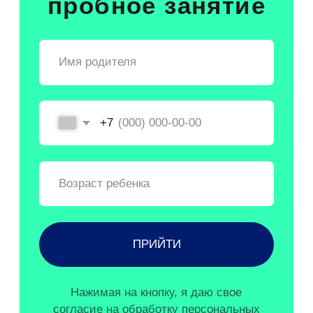
ДЛЯ 2 — 12 ЛЕТ
гимнастика
По программе многократного
призера Олимпийских игр,
двукратной чемпионки мира,
трехкратной чемпионки Европы,
заслуженного мастера спорта
России Марии Валерьевны
Пасека
УЗНАТЬ БОЛЬШЕ