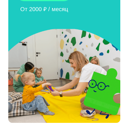
РАБОТАЮТ
ПРОФЕССИОНАЛЫ
Инструкторы и тренера с профильным
образованием, принятием и любовью к детям.
ОТЗЫВЫ
Родители
малышей о
работе с нами